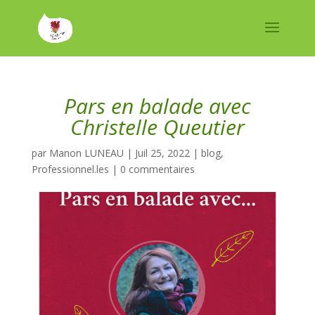
Pars en balade avec
Christelle Queutier
par
Manon LUNEAU
|
Juil 25, 2022
|
blog
,
Professionnel.les
|
0 commentaires