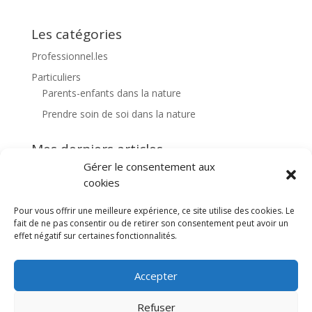
Les catégories
Professionnel.les
Particuliers
Parents-enfants dans la nature
Prendre soin de soi dans la nature
Mes derniers articles
Gérer le consentement aux
Pars en balade avec Thierry Ménard
cookies
Pars en balade avec Alice Vercauteren
Pour vous offrir une meilleure expérience, ce site utilise des cookies. Le
Pars en balade avec Charlotte Gringeri
fait de ne pas consentir ou de retirer son consentement peut avoir un
🐄 S’émerveiller autour d’une bouse 🐄
effet négatif sur certaines fonctionnalités.
Je l’ai « Échappées Belles » : diffusion Samedi 18 Mars à
21h sur FR5
Accepter
Refuser